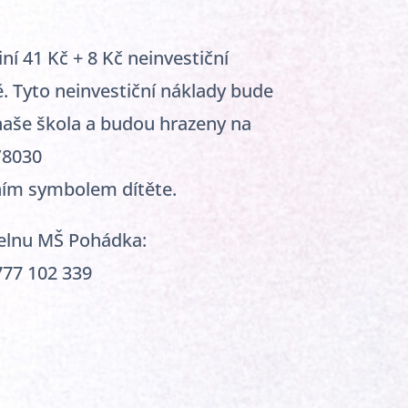
ní 41 Kč + 8 Kč neinvestiční
ě. Tyto neinvestiční náklady bude
naše škola a budou hrazeny na
/8030
ním symbolem dítěte.
delnu MŠ Pohádka:
777 102 339