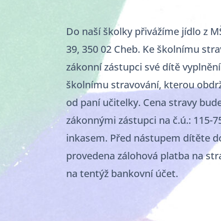
Do naší školky přivážíme jídlo z 
39, 350 02 Cheb. Ke školnímu stra
zákonní zástupci své dítě vyplněn
školnímu stravování, kterou obdrž
od paní učitelky. Cena stravy bud
zákonnými zástupci na č.ú.: 115-
inkasem. Před nástupem dítěte 
provedena zálohová platba na stra
na tentýž bankovní účet.