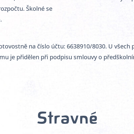
 rozpočtu. Školné se
.
tovostně na číslo účtu: 6638910/8030. U všech p
ý mu je přidělen při podpisu smlouvy o předškolní
Stravné