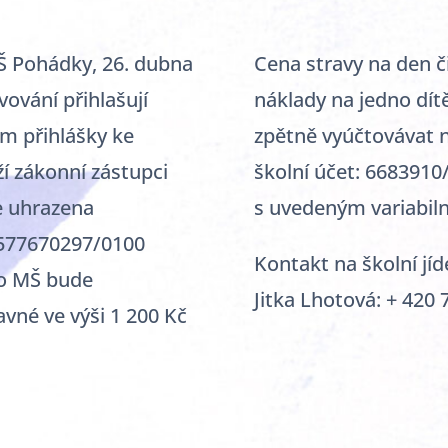
MŠ Pohádky, 26. dubna
Cena stravy na den či
vování přihlašují
náklady na jedno dít
ím přihlášky ke
zpětně vyúčtovávat 
í zákonní zástupci
školní účet: 6683910
e uhrazena
s uvedeným variabil
7577670297/0100
Kontakt na školní jí
do MŠ bude
Jitka Lhotová: + 420 
vné ve výši 1 200 Kč