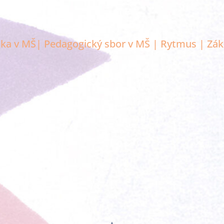
ika v MŠ|
Pedagogický sbor v MŠ |
Rytmus |
Zák