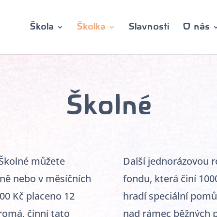
Škola
Školka
Slavnosti
O nás
Školné
. Školné můžete
Další jednorázovou ro
čně nebo v měsíčních
fondu, která činí 100
700 Kč placeno 12
hradí speciální pomů
romá, činní tato
nad rámec běžných 