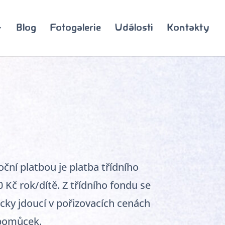
Blog
Fotogalerie
Události
Kontakty
ční platbou je platba třídního
0 Kč rok/dítě. Z třídního fondu se
cky jdoucí v pořizovacích cenách
pomůcek.