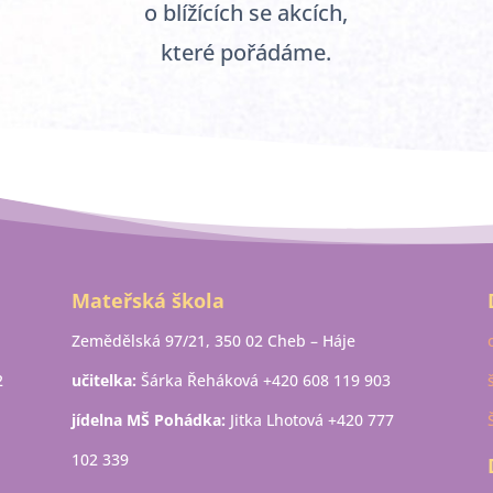
o blížících se akcích,
které pořádáme.
Mateřská škola
Zemědělská 97/21, 350 02 Cheb – Háje
2
učitelka:
Šárka Řeháková +420 608 119 903
jídelna MŠ Pohádka:
Jitka Lhotová +420 777
102 339