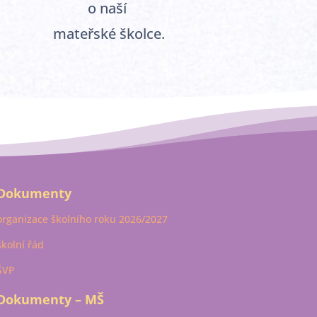
o naší
mateřské školce.
Dokumenty
organizace školního roku 2026/2027
školní řád
ŠVP
Dokumenty – MŠ