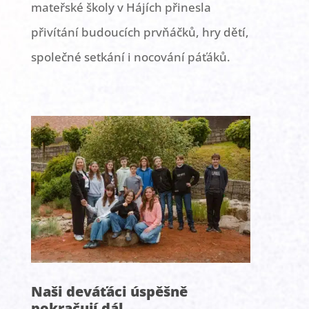
mateřské školy v Hájích přinesla
přivítání budoucích prvňáčků, hry dětí,
společné setkání i nocování páťáků.
Naši deváťáci úspěšně
pokračují dál